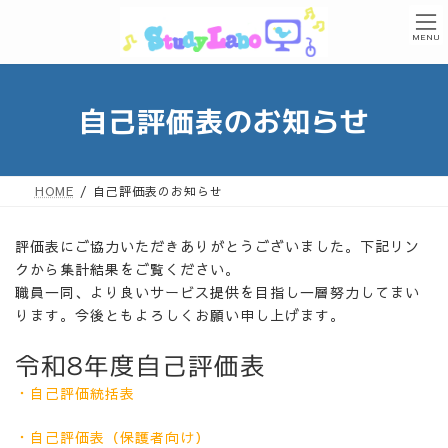
コ
ナ
ン
ビ
MENU
テ
ゲ
ン
ー
ツ
シ
自己評価表のお知らせ
へ
ョ
ス
ン
キ
に
ッ
移
HOME
自己評価表のお知らせ
プ
動
評価表にご協力いただきありがとうございました。下記リン
クから集計結果をご覧ください。
職員一同、より良いサービス提供を目指し一層努力してまい
ります。今後ともよろしくお願い申し上げます。
令和8年度自己評価表
・自己評価統括表
・自己評価表（保護者向け）